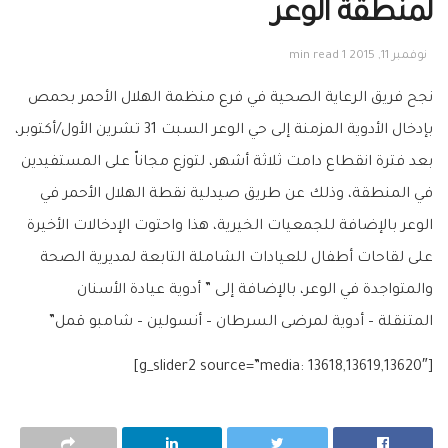
لمنطقة الوعر
نوفمبر 11, 2015
1 min read
نجح فريق الرعاية الصحية في فرع منظمة الهلال الأحمر بحمص
بإدخال الأدوية المزمنة إلى حي الوعر السبت 31 تشرين الأول/أكتوبر،
بعد فترة انقطاع دامت ثلاثة أشهر، لتوزع مجاناّ على المستفيدين
في المنطقة، وذلك عن طريق صيدلية نقطة الهلال الأحمر في
الوعر بالإضافة للجمعيات الخيرية، هذا واحتوت الإدخالات الأخيرة
على لقاحات أطفال للعيادات الشاملة التابعة لمديرية الصحة
والمتواجدة في الوعر، بالإضافة إلى ” أدوية عيادة الأسنان
المتنقلة
– أدوية لمرضى السرطان – أنسولين – شامبو قمل”
[g_slider2 source=”media: 13618,13619,13620″]