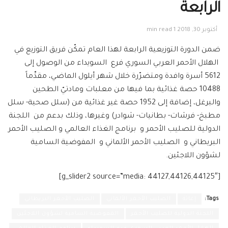
الرابعة
أكتوبر 30, 2018
1 min read
ضمن الدورة التوزيعية الرابعة لهذا العام تمكّن فريق التوزيع في
الهلال الأحمر العربي السوري فرع السويداء من الوصول إلى
5612 أسرة وافدة ومتضرّرة خلال شهر أيلول الماضي، مقدِّماً
10488 حصة غذائية بما فيها من معلبات ومادتيّ الطحين
والبرغل، إضافة إلى 1952 حصة غير غذائية من (سلل صحية- سلل
مطبخ- فرشات- بطانيات- شوادر) وغيرها، وذلك بدعم من اللجنة
الدولية للصليب الأحمر و برنامج الغذاء العالمي و الصليب الأحمر
البريطاني و الصليب الأحمر الألماني و المفوضية السامية
لشؤون اللاجئين.
[g_slider2 source=”media: 44127,44126,44125″]
Tags:
إغاثة
الصليب الأحمر الألماني
الصليب الأحمر البريطاني
اللجنة الدولية للصليب الأحمر
المفوضية السامية لشؤون اللاجئين