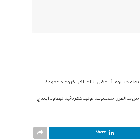
مسكنة يغطّي احتياجات مدينة مسكنة والقرى المحيطة بها وصولاً إلى ريف الرقة الغربي. حيثُ يبلغ انتاج الفرن 22000 ربطة خبز يومياً بخطّي انتاج، لكن خروج مجموعة
زويد الفرن بمجموعة توليد كهربائية ليعاود الإنتاج
Share