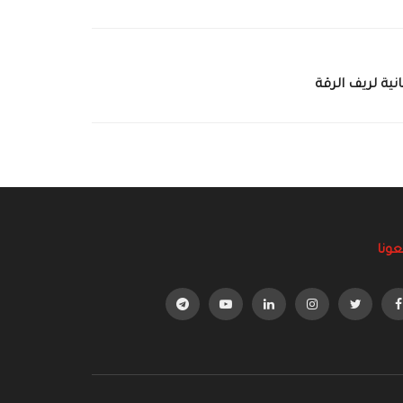
نية لريف الرقة
عونا