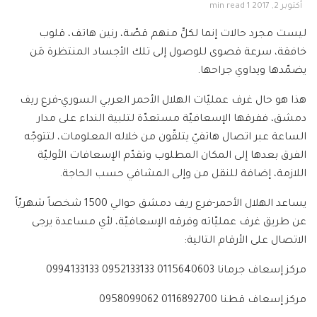
أكتوبر 2, 2017
1 min read
ليست مجرد حالات إنما لكلٍّ منهم قصّة، رنين هاتف، قلوب
خافقة، سرعة قصوى للوصول إلى تلك الأجساد المنتظرة مَن
يضمّدها ويداوي جراحها.
هذا هو حال غرف عمليّات الهلال الأحمر العربي السوري-فرع ريف
دمشق، ففرقها الإسعافيّة مستعدّة لتلبية النداء على مدار
الساعة عبر اتصال هاتفيّ يتلقّون من خلاله المعلومات، لتتوجّه
الفرق بعدها إلى المكان المطلوب وتقدّم الإسعافات الأوليّة
اللازمة، إضافة للنقل من وإلى المشافي حسب الحاجة.
يساعد الهلال الأحمر-فرع ريف دمشق حوالي 1500 شخصاً شهريّاً
عن طريق غرف عمليّاته وفرقه الإسعافيّة، لأي مساعدة يرجى
الاتصال على الأرقام التالية:
مركز إسعاف جرمانا 0115640603 0952133133 0994133133
مركز إسعاف قطنا 0116892700 0958099062