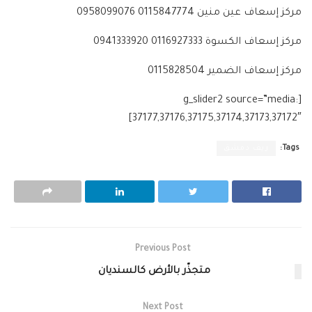
مركز إسعاف عين منين 0115847774 0958099076
مركز إسعاف الكسوة 0116927333 0941333920
مركز إسعاف الضمير 0115828504
[g_slider2 source=”media:
37177,37176,37175,37174,37173,37172″]
Tags:
ريف دمشق
Previous Post
متجذّر بالأرض كالسنديان‎
Next Post