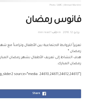
Photo: SARC | Ahmad Mardini
فانوس رمضان
يوليو 12, 2016
in
حلب
1 min read
تعزيزاً للروابط الاجتماعية بين الأطفال وتزامناً مع شه
رمضان ”
هدف النشاط إلى تعريف الأطفال بشهر رمضان المبارك
رمضان المبارك.
[g_slider2 source=”media: 24610,24611,24612,24613″]
Share