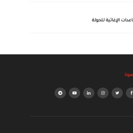
عدات الإغاثية للحولة
عونا