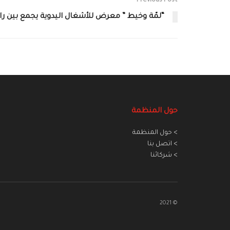
Previous Post
“‏لمّة وخيط ” معرض للأشغال اليدوية يجمع بين ر
حول المنظمة
> حول المنظمة
> اتصل بنا
> شركائنا
© 2021