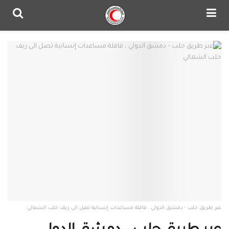
عبر طريق حلب - دمشق الدولي ، قافلة مساعدات إنسانية تصل الى ريف حلب الشمالي