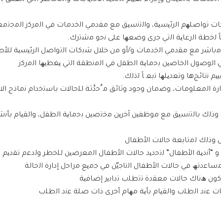
ر إدارة اﻟﻣﻌﻠوﻣﺎت، وﺿﻣﺎن وﺟود وﺛﺎﺋﻖ ﻣ ُﺣدﱠﺛﺔ ﻟﻠﺣﺎﻻت ﺑﺎﺳﺗﺧدام ﻧﻣﺎذج ا
ﺔ وذﻟك ﺑﺎﻟﺗﻧﺳﯾﻖ ﻣﻊ ﻣوظﻔﯾن آﺧرﯾن ﻣﺧﺗﺻﯾن ﺑﺣﻣﺎﯾﺔ اﻟطﻔل، واﻟﻘﯾﺎم ﺑﺄﻧ