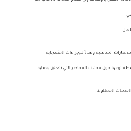
ﻻﺳﺗﻣﺎرات اﻟﻣﻧﺎﺳﺑﺔ وﻓﻘ ﺎً ﻟﻺﺟراءات اﻟﺗﺷﻐﯾﻠﯾﺔ
ﺷطﺔ ﺗوﻋﯾﺔ ﺣول ﻣﺧﺗﻠف اﻟﻣﺧﺎطر اﻟﺗﻲ ﺗﺗﻌﻠﻖ ﺑﺣﻣﺎﯾة