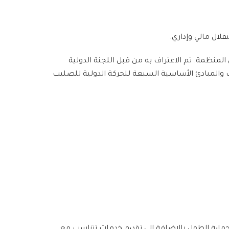
لال مالي وإداري.
 1942 بموجب المرسوم رقم 540/1942 والمرسوم رقم 117/1966 الذي ينظم عمل المنظمة. تم الاعتراف به من قبل اللجنة الدولية
الأحمر العربي السوري باتفاقيات جنيف والمبادئ الأساسية السبعة للحركة الدولية للصليب
 ﺑﺣﻣﺎﯾﺔ اﻟطﻔل ﺑﺎﻹﺿﺎﻓﺔ إﻟﻰ ﺗﻘدﯾم ﺧدﻣﺎت ﺗﺗﻧﺎﺳب ﻣﻊ