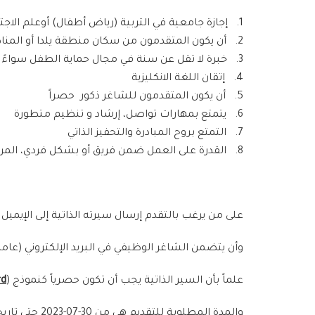
1. إجازة جامعية في التربية (رياض أطفال) أوعلم الاجتماع اوعلم النفس
2. أن يكون المتقدمون من سكان منطقة يلدا أو المناطق المحيطة بها.
3. خبرة لا تقل عن سنة في مجال حماية الطفل سواءً تطوعية أو عملية وتعتبر الخبرة العملية بديلة عن المؤهل الدراسي في حال عدم توفره
4. إتقان اللغة الانكليزية
5. أن يكون المتقدمون للشاغر ذكور حصراً
6. يتمتع بمهارات تواصل، إرشاد و تنظيم متطورة
7. التمتع بروح المبادرة والتحفيز الذاتي
8. القدرة على العمل ضمن فريق أو بشكل فردي، المرونة، و تحمل ضغط العمل
على من يرغب بالتقدم إرسال سيرته الذاتية إلى الإيميل ا
وأن يتضمن الشاغر الوظيفي في البريد الإلكتروني (عامل 
علماً بأن السير الذاتية يجب أن تكون حصرياً كنموذج (
rd
والمدة المطلوبة للتقديم هي من 30-07-2023 حتى تاريخ 05-08-2023.