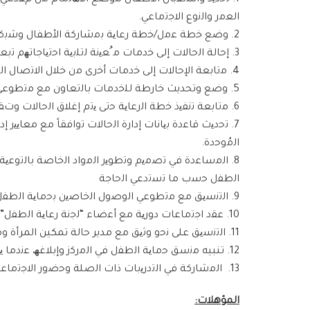
اﻟﻌﻣر واﻟﻧوع اﻻﺟﺗﻣﺎﻋﻲ.
2. وﺿﻊ ﺧطﺔ ﻋﻣل/ﺧطﺔ رﻋﺎﯾﺔ ﺑﻣﺷﺎرﻛﺔ اﻷطﻔﺎل وﺷﺑﻛﺎت ﺗواﺻﻠﮭم اﻟرﺋﯾﺳﯾﺔ، واﻟﺗﻧﺳﯾﻖ ﻣﻊ ﻣﻘدﻣﻲ اﻟﺧدﻣﺎت ﻓﻲ اﻟﻣرﻛز اﻟﻣﺟﺗﻣﻌﻲ
3. إﺣﺎﻟﺔ اﻟﺣﺎﻻت إﻟﻰ ﺧدﻣﺎت ﻣ ُﻌﯾﻧﺔ ﻟﺗﻠﺑﯾﺔ اﺣﺗﯾﺎﺟﺎﺗﮭم ﺗﺑﻌﺎً ﻟﺧطﺔ اﻟرﻋﺎﯾﺔ اﻟﺗﻲ ﺟرى وﺿﻌﮭﺎ ﻋﻠﻰ ﻧﺣو ﻣﺷﺗرك.
4. ﻣﺗﺎﺑﻌﺔ اﻹﺣﺎﻻت إﻟﻰ ﺧدﻣﺎت أﺧرى ﻣن ﺧﻼل اﻻﺗﺻﺎل اﻟﻣﺑﺎﺷر ﻣﻊ ﻣﻘدﻣﻲ اﻟﺧدﻣﺎت و/أو ﻣن ﺧﻼل ﺷﺑﻛﺎت اﻟﺗواﺻل اﻟرﺋﯾﺳﯾﺔ ﻟﻸطﻔﺎل
5. وﺿﻊ وتحديث ﺧﺎرطﺔ ﻟﻠﺧدﻣﺎت ﺑﺎﻟﺗﻌﺎون ﻣﻊ ﻣﺗطوﻋﻲ اﻟوﺻول اﻟﺧﺎﺻﯾن ﺑﺣﻣﺎﯾﺔ اﻟطﻔل ﻓﻲ اﻟﻣﻧطﻘﺔ اﻟﺗﻲ ﯾﻐطﯾﮭﺎ اﻟﻣرﻛز
6. ﻣﺗﺎﺑﻌﺔ ﺗﻧﻔﯾذ ﺧطﺔ اﻟرﻋﺎﯾﺔ ﺣﺗﻰ ﯾﺗم إﻏﻼق اﻟﺣﺎﻻت وتﻘﯾﯾم ﻧﺗﺎﺋﺞها وﺗﻌدﯾﻠﮭﺎ ﺗﺑﻌ ﺎً ﻟذﻟك.
7. ﺗﺣدﯾث ﻗﺎﻋدة ﺑﯾﺎﻧﺎت إدارة اﻟﺣﺎﻻت ﺗواﻓﻘﺎً ﻣﻊ ﻣﻌﺎﯾﯾ
اﻟﻣُوﺣدة.
8. اﻟﻣﺳﺎﻋدة ﻓﻲ ﺗﺻﻣﯾم وﺗطوﯾر اﻟﻣواد اﻟﺧﺎﺻﺔ ﺑﺎﻟﺗوﻋﯾ
اﻟطﻔل ﺣﺳب ﻣﺎ ﺗﺳﺗدﻋﻲ اﻟﺣﺎﺟﺔ
9. اﻟﺗﻧﺳﯾﻖ ﻣﻊ ﻣﺗطوﻋﻲ اﻟوﺻول اﻟﺧﺎﺻﯾن ﺑﺣﻣﺎﯾﺔ اﻟطﻔل وذﻟك ﻟﻣﺗﺎﺑﻌﺔ ﺣﺎﻻت اﻷطﻔﺎل
10. ﻋﻘد اﺟﺗﻣﺎﻋﺎت دورﯾﺔ ﻣﻊ أﻋﺿﺎء “ﻟﺟﻧﺔ رﻋﺎﯾﺔ اﻟطﻔل” و “أﻧدﯾﺔ اﻷطﻔﺎل” ﻟﺗﺣدﯾد ﺣﺎﻻت اﻷطﻔﺎل اﻟﻣﻌرﺿﯾن ﻟﻠﺧطر وﻟدﻋم ﺗﻘدﯾم اﻟﺧدﻣﺎت اﻟﻣطﻠوﺑﺔ.
11. اﻟﺗﻧﺳﯾﻖ ﻋﻠﻰ ﻧﺣو وﺛﯾﻖ ﻣﻊ مدير حالة تمكين المرأة وﻣﺳﺎﻋدﺗﮫ ﻓﻲ ﺣﺎﻻت اﻷطﻔﺎل اﻟﻧﺎﺟﯾّن ﻓﻲ ﺟﻣﯾﻊ ﻣراﺣل إدارة اﻟﺣﺎﻟﺔ
12. تنبيه ﻣﻧﺳﻖ ﺣﻣﺎﯾﺔ اﻟطﻔل ﻓﻲ اﻟﻣرﻛز وإﺑﻼﻏﮫ ﻋﻧدﻣﺎ ﯾﻛون ھﻧﺎك ﺣﺎﻻت ﻣﻌﻘدة ﺗﺗطﻠب ﺗداﺑﯾر إﺿﺎﻓﯾﺔ
13. اﻟﻣﺷﺎرﻛﺔ ﻓﻲ اﻟﺗدرﯾﺑﺎت ذات اﻟﺻﻠﺔ وﺣﺿور اﻻﺟﺗﻣﺎﻋﺎت ﻋﻧد اﻟطﻠب واﻟﻘﯾﺎم ﺑﺄﯾﺔ ﻣﮭﺎم أﺧرى ذات ﺻﻠﺔ ﻋﻧد اﻟطﻠب
المؤهلات: