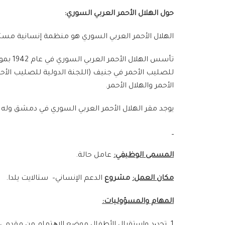
حول الهلال الأحمر العربي السوري:
الهلال الأحمر العربي السوري هو منظمة إنسانية مستقل
الأحمر والهلال الأحمر.
يوجد مقر الهلال الأحمر العربي السوري في دمشق وله 
المسمى الوظيفي:
عامل حالة.
مكان العمل:
مشروع
الدعم الإنساني– ستالايت يلدا.
المهام والمسؤوليات:
1. ﺗﺣدﯾد واﺳﺗﻘﺑﺎل اﻷطﻔﺎل ﻣوﺿﻊ اﻻھﺗﻣﺎم ﻣن مﻘدﻣﻲ اﻟ