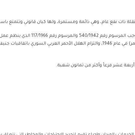
ة ذات نفع عام، وهي دائمة ومستمرة، ولها كيان قانوني وتتمتع باستق
تأسس الهلال الأحمر العربي السوري في عام
للصليب الأحمر في جنيف (اللجنة الدولية للصليب الأحمر) في عام 1946، والتزام الهلال 
أربعة عشر فرعاً وأكثر من ثمانون شعبة.
ﺧدﻣﺎت ﺑﺎﻟﻣﯾدان وإﺟراء ﺗﻘﯾﯾم ﻟﺗﺣدﯾد اﻻﺣﺗﯾﺎﺟﺎت واﻟﻣﺧﺎطر اﻟﺗﻲ ﺗﺗﻌﻠﻖ