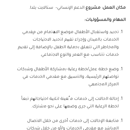
مكان العمل:
مشروع
الدعم الإنساني
–
ستالايت يلدا
.
المهام والمسؤوليات
:
ﺗﺣ
د
ﯾ
د وا
ﺳﺗﻘﺑﺎ
ل ا
ﻷ
ط
ﻔﺎ
ل
ﻣ
و
ﺿﻊ
ا
ﻻ
ھ
ﺗﻣﺎ
م
ﻣ
ن
م
ﻘ
د
ﻣﻲ
ا
ﻟﺧ
د
ﻣﺎ
ت
ﺑﺎﻟﻣﯾ
دان وإ
ﺟ
راء
ﺗﻘﯾﯾ
م
ﻟﺗﺣ
د
ﯾ
د ا
ﻻﺣﺗﯾﺎﺟﺎ
ت
وا
ﻟﻣﺧﺎ
طر ا
ﻟﺗﻲ
ﺗﺗﻌﻠﻖ
ﺑﺣﻣﺎﯾﺔ
ا
ﻟ
ط
ﻔ
ل
ﺑﺎﻹﺿﺎﻓﺔ
إ
ﻟﻰ
ﺗﻘ
د
ﯾ
م
ﺧ
د
ﻣﺎ
ت
ﺗﺗﻧﺎﺳ
ب
ﻣﻊ
ا
ﻟﻌﻣ
ر وا
ﻟﻧ
وع ا
ﻻﺟﺗﻣﺎﻋﻲ
.
و
ﺿﻊ
ﺧ
ط
ﺔ
ﻋﻣ
ل
/
ﺧ
ط
ﺔ
ر
ﻋﺎﯾﺔ
ﺑﻣﺷﺎ
ر
ﻛﺔ
ا
ﻷ
ط
ﻔﺎ
ل و
ﺷﺑﻛﺎ
ت
ﺗ
وا
ﺻﻠ
ﮭ
م ا
ﻟ
ر
ﺋﯾﺳﯾﺔ
،
وا
ﻟﺗﻧﺳﯾﻖ
ﻣﻊ
ﻣﻘ
د
ﻣﻲ
ا
ﻟﺧ
د
ﻣﺎ
ت
ﻓﻲ
ا
ﻟﻣ
ر
ﻛ
ز ا
ﻟﻣﺟﺗﻣﻌﻲ
إ
ﺣﺎﻟﺔ
ا
ﻟﺣﺎﻻ
ت إ
ﻟﻰ
ﺧ
د
ﻣﺎ
ت
ﻣ ُﻌﯾﻧﺔ
ﻟﺗﻠﺑﯾﺔ
ا
ﺣﺗﯾﺎﺟﺎﺗ
ﮭ
م
ﺗﺑﻌﺎً
ﻟﺧ
ط
ﺔ
ا
ﻟ
ر
ﻋﺎﯾﺔ
ا
ﻟﺗﻲ
ﺟ
رى و
ﺿﻌ
ﮭ
ﺎ
ﻋﻠﻰ
ﻧﺣ
و
ﻣﺷﺗ
رك
.
ﻣﺗﺎﺑﻌﺔ
ا
ﻹﺣﺎﻻ
ت إ
ﻟﻰ
ﺧ
د
ﻣﺎ
ت أ
ﺧ
رى
ﻣ
ن
ﺧﻼ
ل ا
ﻻﺗﺻﺎ
ل
ا
ﻟﻣﺑﺎﺷ
ر
ﻣﻊ
ﻣﻘ
د
ﻣﻲ
ا
ﻟﺧ
د
ﻣﺎ
ت و
/
أو
ﻣ
ن
ﺧﻼ
ل
ﺷﺑﻛﺎ
ت