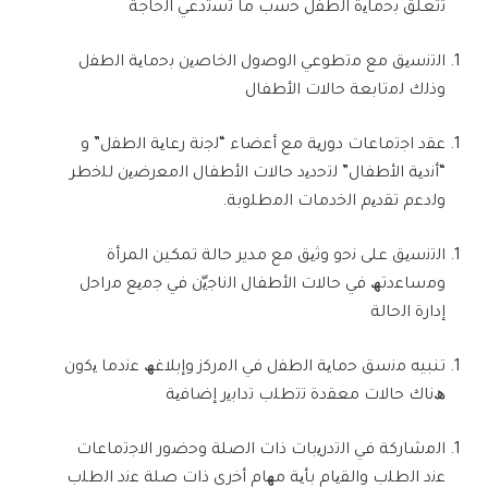
ﺗﺗﻌﻠﻖ
ﺑﺣﻣﺎﯾ
ة ا
ﻟ
ط
ﻔ
ل
ﺣﺳ
ب
ﻣﺎ
ﺗﺳﺗ
د
ﻋﻲ
ا
ﻟﺣﺎﺟﺔ
ا
ﻟﺗﻧﺳﯾﻖ
ﻣﻊ
ﻣﺗ
طو
ﻋﻲ
ا
ﻟ
و
ﺻ
ول ا
ﻟﺧﺎﺻﯾ
ن
ﺑﺣﻣﺎﯾﺔ
ا
ﻟ
ط
ﻔ
ل
وذ
ﻟ
ك
ﻟﻣﺗﺎﺑﻌﺔ
ﺣﺎﻻ
ت ا
ﻷ
ط
ﻔﺎ
ل
ﻋﻘ
د ا
ﺟﺗﻣﺎﻋﺎ
ت دور
ﯾﺔ
ﻣﻊ
أ
ﻋﺿﺎ
ء
“
ﻟﺟﻧﺔ
ر
ﻋﺎﯾﺔ
ا
ﻟ
ط
ﻔ
ل
”
و
“
أ
ﻧ
د
ﯾﺔ
ا
ﻷ
ط
ﻔﺎ
ل
”
ﻟﺗﺣ
د
ﯾ
د
ﺣﺎﻻ
ت
ا
ﻷ
ط
ﻔﺎ
ل ا
ﻟﻣﻌ
ر
ﺿﯾ
ن
ﻟﻠﺧ
طر
و
ﻟ
د
ﻋ
م
ﺗﻘ
د
ﯾ
م ا
ﻟﺧ
د
ﻣﺎ
ت ا
ﻟﻣ
ط
ﻠ
و
ﺑﺔ
.
ا
ﻟﺗﻧﺳﯾﻖ
ﻋﻠﻰ
ﻧﺣ
و و
ﺛﯾﻖ
ﻣﻊ
مدير حالة تمكين المرأة
و
ﻣﺳﺎﻋ
د
ﺗﮫ
ﻓﻲ
ﺣﺎﻻ
ت ا
ﻷ
ط
ﻔﺎ
ل ا
ﻟﻧﺎﺟﯾّ
ن
ﻓﻲ
ﺟﻣﯾﻊ
ﻣ
را
ﺣ
ل
إدارة ا
ﻟﺣﺎﻟﺔ
تنبيه
ﻣﻧﺳﻖ
ﺣﻣﺎﯾﺔ
ا
ﻟ
ط
ﻔ
ل
ﻓﻲ
ا
ﻟﻣ
ر
ﻛ
ز وإ
ﺑﻼﻏﮫ
ﻋﻧ
د
ﻣﺎ
ﯾﻛ
ون
ھ
ﻧﺎ
ك
ﺣﺎﻻ
ت
ﻣﻌﻘ
دة
ﺗﺗ
ط
ﻠ
ب
ﺗ
دا
ﺑﯾ
ر
إ
ﺿﺎﻓﯾﺔ
ا
ﻟﻣﺷﺎ
ر
ﻛﺔ
ﻓﻲ
ا
ﻟﺗ
در
ﯾﺑﺎ
ت ذات ا
ﻟﺻﻠﺔ
و
ﺣﺿ
ور ا
ﻻﺟﺗﻣﺎﻋﺎ
ت
ﻋﻧ
د ا
ﻟ
ط
ﻠ
ب وا
ﻟﻘﯾﺎ
م
ﺑﺄﯾﺔ
ﻣ
ﮭ
ﺎ
م أ
ﺧ
رى ذات
ﺻﻠﺔ
ﻋﻧ
د ا
ﻟ
ط
ﻠ
ب