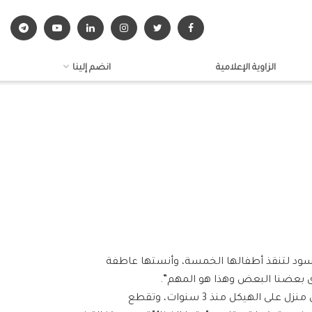
الزاوية الإعلامية
انضم إلينا
لأسود لتنقذ أطفالها الخمسة، وأنستها عاطفة
 سوى بعضنا البعض وهذا هو المهم”.
عاشت ابنة الـ 30 ربيعاً مع عائلتها تجربتيّ انتقال؛ الأولى إلى القنيطرة، والثانية إلى جديدة الفضل بريف دمشق حيث تعيش في منزل على الهيكل منذ 3 سنوات، وتقطع