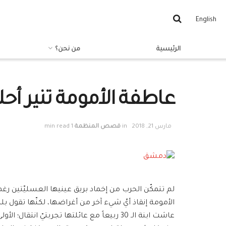
English
الرئيسية
من نحن؟
عاطفة الأمومة تنير أ
مارس 21, 2018
in
قصص المنظمة
1 min read
لم تتمكّن الحرب من إخماد بريق عينيها العسليّتين ر
الأمومة إنقاذ أيّ شيء آخر من أغراضها، لكنّها تقول ب