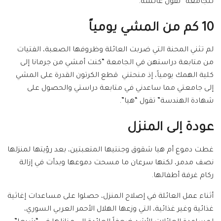
للجامعة” تقول عائشة.
10 كم من المشي يومياً
لم تثني المحنة التي ضربت العائلة وظروفها الصعبة، الفتيات
من متابعة دراستهن في الجامعة “كنت أمشي من جرمانا إلى
كلية الهمك يومياً، إذ منحتني قطع الكرتون القدرة على المشي
إلى جامعتي مما ساعدني في متابعة دراستي والحصول على
شهادة الهندسة” تقول “هيا”.
عودة إلى المنزل
غطت دموع أم هيا شقوق وجنتيها المتعبتين، بعد رؤيتها لمنزلها
نصف مدمر، لكنها سرعان ما مسحت دموعها وبدأت في إزالة
ركام غرفة أطفالها.
أثناء عمل العائلة في إصلاح المنزل، حصلوا على مساعدات إغاثية
غذائية وغير غذائية، التي وزعها الهلال الأحمر العربي السوري،