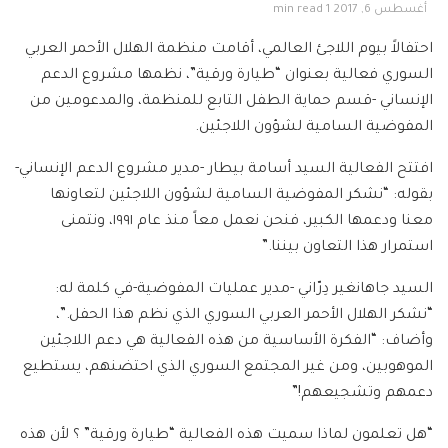
أغسطس 6, 2017
1 min read
احتفالاً بيوم اللاجئ العالمي، أقامت منظمة الهلال الأحمر العربي
السوري فعالية بعنوان “طيارة ورقية”، نظمها مشروع الدعم
الإنساني -قسم حماية الطفل التابع للمنظمة، والمدعومين من
المفوضية السامية لشؤون اللاجئين.
افتتح الفعالية السيد أسامة بيطار -مدير مشروع الدعم الإنساني-
بقوله: “نشكر المفوضية السامية لشؤون اللاجئين لتعاونها
معنا ودعمها الكبير، فنحن نعمل معاً منذ عام ١٩٩١، ونتمنى
استمرار هذا التعاون بيننا.”
السيد جاهانغير دِرّاني -مدير عمليات المفوضية-في كلمة له:
“نشكر الهلال الأحمر العربي السوري الذي نظم هذا الحفل.”،
وأضاف: “الفكرة الأساسية من هذه الفعالية هي دعم اللاجئين
الموهوبين، ومن غير المجتمع السوري الذي احتضنهم، يستطيع
دعمهم وتشجيعهم!”
“هل تعلمون لماذا سميت هذه الفعالية “طيارة ورقية” ؟ لأن هذه