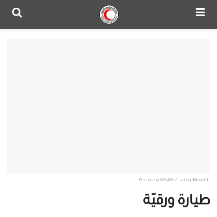
Photos by:©SARC/ Tareq Mnadili
طيارة ورقيّة