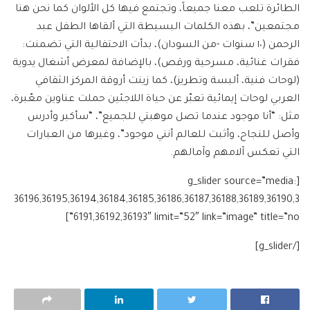
الطائرة تلعب معنا جميعاً، وتجتمع فيها كل الألوان كما نحن هنا
مجتمعين”، بهذه الكلمات البسيطة التي ألقاها الطفل عبد
الرحمن (١٠ سنوات -من السودان)، بدأت الاحتفالية التي تضمنت:
فقرات غنائية، مسرحية ورقص)، بالإضافة لمعرض أشغال يدوية
(لوحات فنية، ألبسة وتطريز)، كما زينت أروقة المركز الثقافي
العربي لوحات إيمائية تعبّر عن حياة اللاجئين حملت عناوين معّبرة،
مثل: “أنا موجود عندما تصل موهبتي للجميع”، “سأكبر وأدرس
وأصل للنجاح، وأثبت للعالم أنني موجود”، وغيرها من العبارات
التي تعكس آلامهم وآمالهم.
[g_slider source=”media:
36196,36195,36194,36184,36185,36186,36187,36188,36189,36190,3
6191,36192,36193″ limit=”52″ link=”image” title=”no”]
[/g_slider]