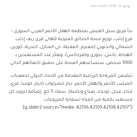
يوليو 15, 2018
1 min read
بدأ فريق
سبل العيش
بمنظمة الهلال الأحمر العربي السوري –
فرع
إدلب
، توزيع منحة الحدائق المنزلية لأهالي قرى ريف إدلب
الشمالي والجنوبي (معترم، المقبلة، حي المنازل، البدرية، كورين،
الهباط، باتنتي، بحوري وكفرجالس)، ويقدّر عدد المستفيدين بـ
1000 شخص، ستساعدهم المنحة على تحقيق اكتفائهم الذاتي.
تتضمن المنaحة الزراعية المقدمة من الاتحاد الدولي لحمعيات
الصليب الأحمر والهلال الأحمر: بذار خضراوات (خيار، كوسا، قرع،
قثاء، فجل، لوبياء، نعناع وبامية)،
سماد 5 كغ، إضافة لتزويد كل
مستفيد بكمية من المياه لسقاية المزروعات.
[g_slider2 source=”media: 42106,42109,42108,42107″]