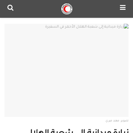
تصوير: مهند ميري