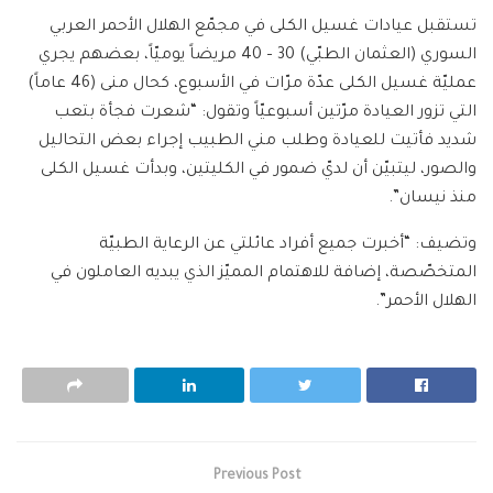
تستقبل عيادات غسيل الكلى في مجمّع الهلال الأحمر العربي
السوري (العثمان الطبّي) 30 – 40 مريضاً يوميّاً، بعضهم يجري
عمليّة غسيل الكلى عدّة مرّات في الأسبوع، كحال منى (46 عاماً)
التي تزور العيادة مرّتين أسبوعيّاً وتقول: “شعرت فجأة بتعب
شديد فأتيت للعيادة وطلب مني الطبيب إجراء بعض التحاليل
والصور، ليتبيّن أن لديّ ضمور في الكليتين، وبدأت غسيل الكلى
منذ نيسان”.
وتضيف: “أخبرت جميع أفراد عائلتي عن الرعاية الطبيّة
المتخصّصة، إضافة للاهتمام المميّز الذي يبديه العاملون في
الهلال الأحمر”.
Previous Post