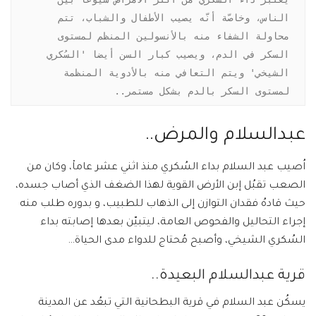
الناس، وخاصّة أنّه يصيب الأطفال والشباب، تتم 
محاولة الشفاء منه بالأنسولين المنظم لمستوى 
السكر في الدم، ويصيب كبار السن أيضا 'السُكري 
الشيخي' ويتم التعافي منه بالأدوية المنظمة 
لمستوى السكر بالدم بشكل مستمر..
عبدالسلام والمرض..
اُصيب عبد السلام بداء السُكري منذ اثني عشر عاماْ، وكان من
الصعب تقبُل إبن الأرض القوية لهذا الضغف الذي أصاب جسده،
حيث قادهُ فقدان التوازن إلى الذهاب للطبيب، و بدوره طلب منه
إجراء التحاليل والفحوص العامة، ليتبيّن بعدها إصابته بداء
السُكري الشيخي، وأصبح مُحتاج للدواء مدى الحياة…
قرية عبدالسلام البعيدة..
يسكُن عبد السلام في قرية البطحانية التي تبعُد عن المدينة