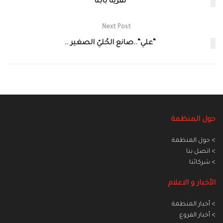
لقرية بابنا
Next Post
“علي”..صانع الحُليّ الصغير ..
حول المنظمة
> حول المنظمة
> اتصل بنا
> شركائنا
الأخبار و الاعلام
> أخبار المنطمة
> أخبار الفروع