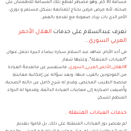
مسافة 30 كم، وهو مضطر لقطع تلك المسافة للاطمئنان على
صحته، لأنه مرض مزمن يحتاج للمتابعة بشكل مستمر و دوري،
الأمر الذي بات يزداد صعوبة مع تقدمهِ بالعمر…
تعرف عبدالسلام على خدمات
الهلال الأحمر
العربي السوري
..
في أحد الأيام، شاهد عبد السلام سيارة بيضاء كبيرة تحمل عنوان
“العيادات المتنقلة”، وعليها شعار
#الهلال_الأحمر_العربي_السوري
، فاستفسر عن ماتقدمهُ العيادة
من الموجودين بالقرب منها، وبعد سؤاله عن إمكانية معاينتهِ
فحصه الطبيب المختص، وقدم له شرح كامل عن حالته الصحية،
وأُضيفت اضبارته إلى معاينات العيادة الدائمة، وقدموا له الدواء
المنظم للسكر.
خدمات العيادات المتنقلة ..
لم يقتصر دور العيادات المتنقلة على ذلك، بل قاموا بتقديم