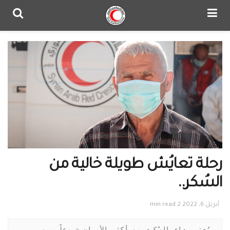
رحلة تعايُش طويلة خالية من
السُكر..
أبريل 6, 2022
2 min read
يُعتبر داء السُكري من أكثر الأمراض شيوعاً بين 