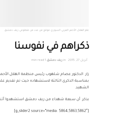
علم الهلال الأحمر العربي السوري موقع من عدد من متطوعي ريف دمشق
ذكراهم في نفوسنا
أبريل 27, 2015
in
ريف دمشق
1 min read
زار الدكتور عصام شلهوب رئيس منظمة الهلال الأحمر
بمناسبة الذكرى الثالثة لاستشهاده حيث تم تقديم عل
الشهيد.
يذكر أن سبعة شهداء من ريف دمشق استشهدوا أثناء تأديت
[g_slider2 source=”media: 5864,5863,5862″]