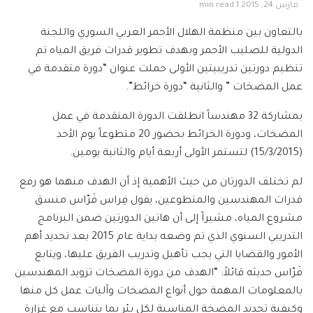
مارس 24, 2015
1 min read
بالتعاون بين منظمة الهلال الأحمر العربي السوري واللجنة
الدولية للصليب الأحمر وبهدف تطوير قدرات فريق المياه تم
تنظيم دورتين تدريبيتين الأولى حملت عنوان “دورة متقدمة في
عمل المضخات ” والثانية “دورة خرائط”.
بمشاركة 32 مهندساً انطلقت الدورة المتقدمة في عمل
المضخات، ودورة الخرائط بحضور 20 متطوعاً يوم الأحد
(15/3/2015) لتستمر الأولى أربعة أيام والثانية يومين.
لم تختلف الدورتان من حيث الأهمية إذ أن الهدف منهما هو رفع
قدرات المهندسين والمتطوعين، يقول فِراس فَرّاس منسق
مشروع المياه، مشيراً إلى أن هاتين الدورتين ضمن البرنامج
التدريبي السنوي الذي تم وضعه بداية عام 2015 بعد تحديد أهم
الأمور والقضايا التي يجب تأهيل وتدريب الفريق عليها، ويتابع
فَرّاس حديثه قائلاً: “الهدف من دورة المضخات تزويد المهندسين
بالمعلومات المهمة حول أنواع المضخات وآليات عمل كل منها
وكيفية تحديد المضخة المناسبة لكل بئر بما يتناسب مع غزارة