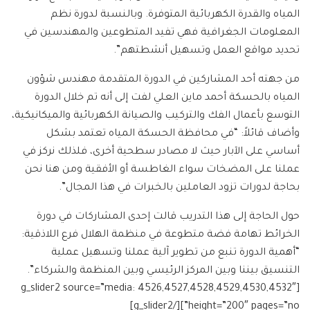
المياه والقدرة الكهربائية المتوفرة. وبالنسبة لدورة نظم
المعلومات الجغرافية فهي تفيد المتطوعين والمهندسين في
تحديد مواقع العمل وتسهيل أنشطتهم”.
من جهته أحد المشاركين في الدورة المتقدمة مهندس شؤون
المياه بالحسكة أحمد ماين العلي لفت إلى أنه تم خلال الدورة
التوسع بأعمال الفك والتركيب والصيانة الكهربائية والميكانيكية،
وأضاف قائلاً: “في محافظة الحسكة المياه تعتمد بشكل
أساسي على الآبار حيث لا مصادر سطحية أخرى، فلذلك نركز في
عملنا على المضخات سواء الغاطسة أو الأفقية ومن هنا نحن
بحاجة لدورات تزود العاملين بالخبرات في هذا المجال”.
حول الحاجة إلى هذا التدريب قالت إحدى المشاركات في دورة
الخرائط تهامة فضة متطوعة في منظمة الهلال فرع اللاذقية:
“أهمية الدورة تنبع من تطوير آلية عملنا وتسهيل عملية
التنسيق بيننا وبين المركز الرئيسي وبين المنظمة والشركاء”.
[g_slider2 source=”media: 4526,4527,4528,4529,4530,4532″
height=”200″ pages=”no”][/g_slider2]