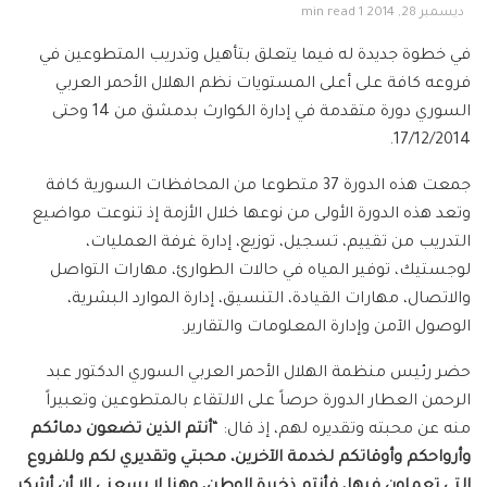
ديسمبر 28, 2014
1 min read
في خطوة جديدة له فيما يتعلق بتأهيل وتدريب المتطوعين في
فروعه كافة على أعلى المستويات نظم الهلال الأحمر العربي
السوري دورة متقدمة في إدارة الكوارث بدمشق من 14 وحتى
17/12/2014.
جمعت هذه الدورة 37 متطوعا من المحافظات السورية كافة
وتعد هذه الدورة الأولى من نوعها خلال الأزمة إذ تنوعت مواضيع
التدريب من تقييم، تسجيل، توزيع، إدارة غرفة العمليات،
لوجستيك، توفير المياه في حالات الطوارئ، مهارات التواصل
والاتصال، مهارات القيادة، التنسيق، إدارة الموارد البشرية،
الوصول الآمن وإدارة المعلومات والتقارير.
حضر رئيس منظمة الهلال الأحمر العربي السوري الدكتور عبد
الرحمن العطار الدورة حرصاً على الالتقاء بالمتطوعين وتعبيراً
منه عن محبته وتقديره لهم، إذ قال: “
أنتم الذين تضعون دمائكم
وأرواحكم وأوقاتكم لخدمة الآخرين،
محبتي وتقديري لكم وللفروع
التي تعملون فيها، فأنتم ذخيرة الوطن، وهنا لا يسعني إلا أن أشكر