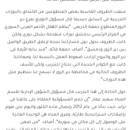
منعت الظروف القاسية بعض المتطوعين من الالتحاق بالدورات
التدريبية في السابق حسبما قال مسؤول التوزيع بفرع دير
الزورالمتطوع جمعة الدريعي: “ينظم الهلال الأحمر العربي السوري
في المركز الرئيسي بدمشق دورات متقدمة بشكل دوري ولكن
كانت الظروف تحول دون مشاركتنا نتيجة لإغلاق الطريق الواصل
بين دير الزور ودمشق”، أضاف جمعة قائلا: “منذ بداية الأزمة في
دير الزور والنزوح ازدادت ضغوط العمل بالنسبة لنا، ومعاناتنا
كانت مع الكوادر الجديدة التي تحتاج للتدريب ولكن للأسف
الظروف الحالية في محافظة دير الزور لا تسمح لنا بتنظيم مثل
هذه الدورات”.
حول الحاجة إلى هذا التدريب قال مسؤول الشؤون الإدارية لقسم
المياه سعيد عمار: “إن حجم المسؤولية الملقاة على عاتقنا في
تزايد، حيث بدأنا في عام 2012 بإيصال مادة الكلور واليوم نحن نقوم
بإصلاحات استراتيجية طارئة، وفرق المياه هي الوحيدة القادرة
على الوصول إلى كل مكان في سورية”، أضاف: “من ضمن
الأساسيات التي تم التدريب عليها تركيب خزانات المياه التي تعتبر