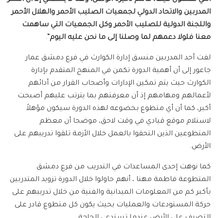
المدربين والاتحاد الدولي لجمعيات الصليب الأحمر والهلال الأحمر
واللجنة الدولية للصليب الأحمر وكل الجمعيات التي ساهمت
معنا فلولا دعمهم لما وصلنا إلى ما نحن عليه اليوم
“.
لفت أحد المدربين منسق إدارة الكوارث في فرع دمشق عمار
جاعور إلى أن أهمية الدورة تكمن في المنهج المتقدم بإدارة
الكوارث حيث يتم تمكين الإدارات وأصحاب القرار من أدائهم
لأعمالهم ومهامهم إذ أن معرفتهم بما يترتب عليهم أصبحت
أكبر، كما أن أي متطوع بخضوعه لهذه الدورة سيكون مؤهلاً
لاستلام موقع قيادي في وقت لاحق، موضحا أن معظم
المتطوعين الذين التحقوا بالعمل خلال الأزمة تلقوا تدريبهم على
الأرض.
كما نوهت إحدى المساعدات في التدريب من فرع دمشق
المتطوعة فاطمة مهنا ، أنهم حاولوا خلال الدورة تزويد المتدربين
بأكبر كم من المعلومات الميدانية والفنية من خلال تدريبهم على
حركة المستودعات والعمليات بحيث يكون كل متطوع قادر على
التصرف على الأرض عندما تستدعي الحاجة.