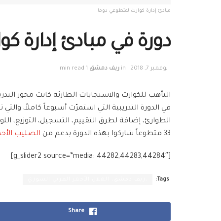
مبادئ إدارة كوارث لمتطوعي دوما
دورة في مبادئ إدارة ك
نوفمبر 7, 2018
in
ريف دمشق
1 min read
التأهب للكوارث والاستجابات الطارئة كانت محور الت
في الدورة التدريبية التي استمرّت أسبوعاً كاملاً، وال
الطوارئ، إضافة لطرق التقييم، التسجيل، التوزيع، الل
33 متطوعاً شاركوا بهذه الدورة بدعم من
الصليب الأحم
[g_slider2 source=”media: 44282,44283,44284″]
Tags:
،ريف دمشق، الهلال الأحمر العربي السوري
Share