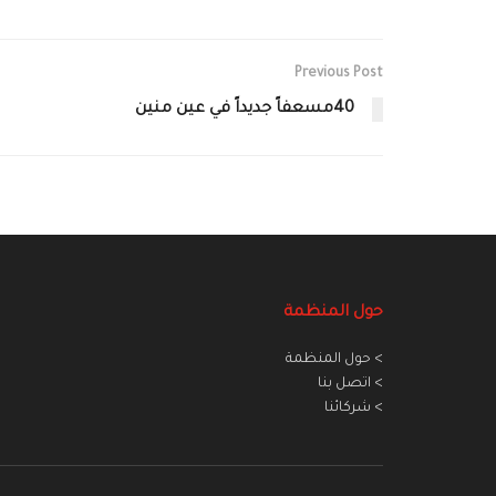
Previous Post
40مسعفاً جديداً في عين منين
حول المنظمة
> حول المنظمة
> اتصل بنا
> شركائنا