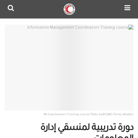
IM Coordinators Training course Photo by:©SARC/Tareq Mnadili
دورة تدريبية لمنسقي إدارة