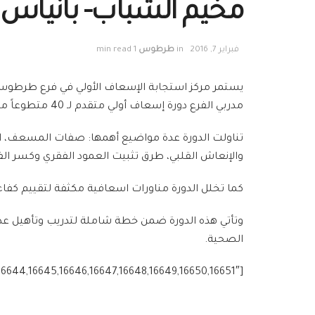
مخيم الشباب- بانياس
فبراير 7, 2016
in
طرطوس
1 min read
يستمر مركز استجابة الإسعاف الأولي في فرع طرطوس ل
مدربي الفرع دورة إسعاف أولي متقدم لـ 40 متطوعاً من محافظتي طرطوس واللاذقية في مخيم الشباب – بانياس.
تناولت الدورة عدة مواضيع أهمها: صفات المسعف، ا
والإنعاش القلبي، طرق تثبيت العمود الفقري وكسر الفخ
كما تخلل الدورة مناورات اسعافية مكثفة لتقييم كفاءة 
وتأتي هذه الدورة ضمن خطة شاملة لتدريب وتأهيل عدد 
الصحية.
[g_slider2 source=”media: 16636,16637,16638,16639,16640,16641,16642,16643,16644,16645,16646,16647,16648,16649,16650,16651″]