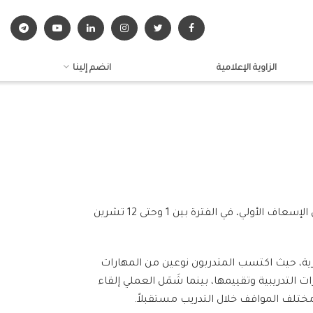
الزاوية الإعلامية
انضم إلينا
نظّمت إدارة الخدمات الطبية – قسم الإسعاف الأولي بمنظمة الهلال الأحمر العربي السوري دورة تدريبية مركزية لإعداد مدرّبي الإسعاف الأولي، في الفترة بين 1 وحتى 12 تشرين
شارك فيها 37 مسعفاً من كافة المحافظات السورية، حيث اكتسب المتدربون نوعين من المهارات
ت التدريبية وتقييمها،
بينما شَمَل العملي إلقاء
مختلف المواقف خلال التدريب مستقبلاً.