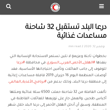
درعا البلد تستقبل 32 شاحنة
مساعدات غذائية
نوفمبر 12, 2020
2 min read
بخطواتٍ ثابتة وعزيمةٍ لا تلين تستمر الاستجابة الإنسانية التي
ينفذها
#
الهلال_الأحمر_العربي_السوري
في محافظة
#
درعا
للوقوف إلى جانب العائلات وتأمين احتياجاتها الأساسية، فقد
أوصلت المنظمة اليوم 16 حزيران 2019 قافلة مساعدات إغاثية
إلى منطقة درعا البلد، وذلك بدعم من
#
برنامج_الأغذية_العالمي
.
تألفت القافلة من 32 شاحنة حملت 6500 سلة غذائية ومثلها
أكياس طحين، والعمل جارٍ على توزيعها للعائلات القاطنة في
المنطقة، وسبق أن أدخل الهلال الأحمر إلى
درعا البلد خلال شهر