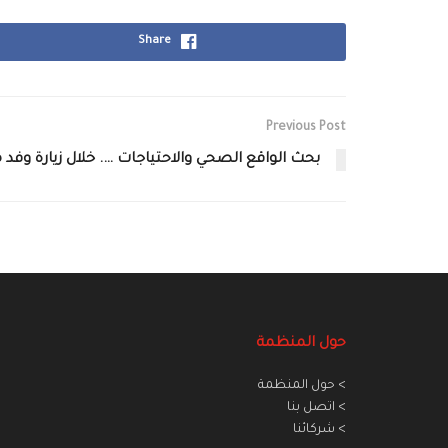
Share
Previous Post
بحث الواقع الصحي والاحتياجات …. خلال زيارة وف‫‬‫‬
حول المنظمة
> حول المنظمة
> اتصل بنا
> شركائنا