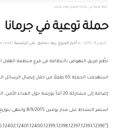
حملة توعية في جرمانا-تصوير رهام مرشد
حملة توعية في جرمانا
أكتوبر 11, 2015
in
أخبار الفروع
,
ريف دمشق
,
على الرئيسية
1 min read
نظّم فريق النهوض بالنظافة في فرع منظمة الهلال ال
استهدفت الحملة 65 طفلاً من خلال إيصال الرسائل الصحيحة لغسل اليدين والنظافة الشخصية عبر أنشطة ترفيهية (مسرح دمى-أغاني-ألعاب هادفة).
إضافة إلى مشاركة 20 أماً بورشة حول الغذاء الأمن، المياه الأمنة، وتحضير محلول الإماهة.
استمر النشاط على مدار يومين 8/9/2015 وانتهى بتوزيع الهدايا على الحضور.
[g_slider2 source=”media: 12394,12395,12402,12401,12400,12399,12398,12397,12393,12396″]