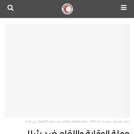
ريف دمشق، سوريا، آذار 2016. حملة الوقاية واللقاح ضد شلل الأطفال في قارة