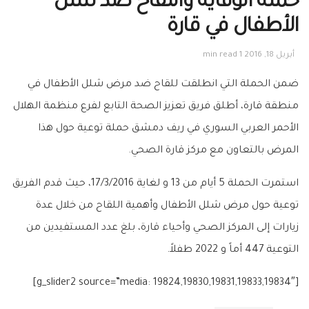
حملة الوقاية واللقاح ضد شلل
الأطفال في قارة
أبريل 18, 2016
1 min read
ضمن الحملة التي انطلقت للقاح ضد مرض شلل الأطفال في
منطقة قارة، أطلق فريق تعزيز الصحة التابع لفرع منظمة الهلال
الأحمر العربي السوري في ريف دمشق حملة توعية حول هذا
المرض بالتعاون مع مركز قارة الصحي.
استمرت الحملة 5 أيام من 13 و لغاية 17/3/2016، حيث قدم الفريق
توعية حول مرض شلل الأطفال وأهمية اللقاح من خلال عدة
زيارات إلى المركز الصحي وأحياء قارة، بلغ عدد المستفيدين من
التوعية 447 أماً و 2022 طفلاً.
[g_slider2 source=”media: 19824,19830,19831,19833,19834″]