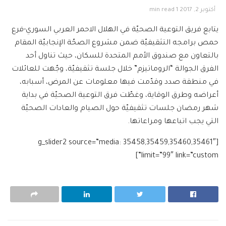
أكتوبر 2, 2017
1 min read
يتابع فريق التوعية الصحيّة في الهلال الاحمر العربي السوري-فرع
حمص برامجه التثقيفيّة ضمن مشروع الصحّة الإنجابيّة المقام
بالتعاون مع صندوق الأمم المتحدة للسكان، حيث تناول أحد
الفرق الجوالة “الروماتيزم” خلال جلسة تثقيفيّة، وجّهت للعائلات
في منطقة صدد وقدّمت فيها معلومات عن المرض، أسبابه،
أعراضه وطرق الوقاية، وغطّت فرق التوعية الصحيّة في بداية
شهر رمضان جلسات تثقيفيّة حول الصيام والعادات الصحيّة
التي يجب اتباعها ومراعاتها.
[g_slider2 source=”media: 35458,35459,35460,35461″
limit=”99″ link=”custom”]