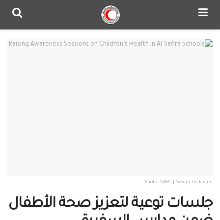
Photo: SARC | Sevim Turkmani
جلسات توعية لتعزيز صحة ‫‏الأطفال‬