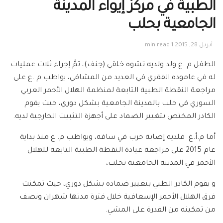
الطبية في مركز إيواء المدينة
الجامعية بحلب
أبريل 28, 2015
1 min read
الطفل م .ع ولد ولديه تشوه خلقي (جنف)، تمَّ إجراء ثلاث عمليات
له في عاموده الفقري في العديد من المشافي، يواظب م .ع على
مراجعة النقطة الطبية التابعة لمنظمة الهلال الأحمر العربي
السوري في حلب بالمدينة الجامعية بشكل دوري، حيث يقوم
الكادر المختص بتغيير الضماد على أجهزة التثبيت الخارجية لديه.
أما م.أ.غ فلديه إصابة حرب في ساقه، ويواظب م. غ منذ بداية
عام 2015 على مراجعة عيادة النقطة الطبية التابعة للهلال
الأحمر في المدينة الجامعية بحلب،
و يقوم الكادر الطبي بتغيير ضماده بشكل دوري، حيث تمكنت
فرق الهلال الأحمر الإسعافية خلال فترة مدتها شهران ونصف
من تمكينه من القدرة على المشي.