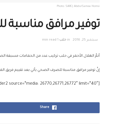
Photo: SARC| AbdulSamea Homsi
توفير مرافق مناسبة ل
سبتمبر 25, 2016
in
حلب
1 min read
أتمَّ الهلال الأحمر في حلب تركيب عدد من الحمامات مسبقة ال
إنَّ توفير مرافق مناسبة للصرف الصحي يأتي بعد تقييم فريق الم
[g_slider2 source=”media: 26770,26771,26772″ limit=”40″][g_slider2 source=”media: 26337,26336,26334,26333,26332″][/g_slider2]
Share