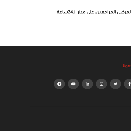
ضى المراجعين، على مدار الـ24ساعة
عونا