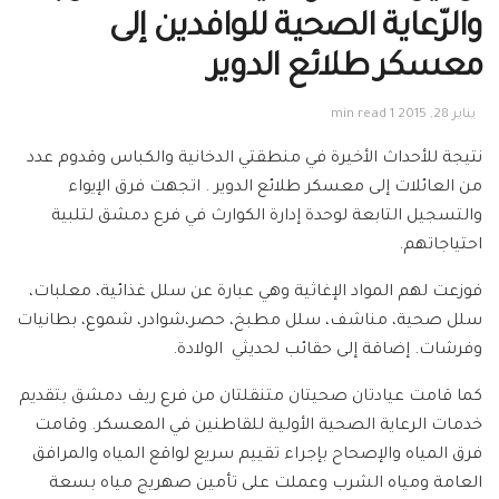
والرّعاية الصحية للوافدين إلى
معسكر طلائع الدوير
يناير 28, 2015
1 min read
نتيجة للأحداث الأخيرة في منطقتي الدخانية والكباس وقدوم عدد
من العائلات إلى معسكر طلائع الدوير . اتجهت فرق الإيواء
والتسجيل التابعة لوحدة إدارة الكوارث في فرع دمشق لتلبية
احتياجاتهم.
فوزعت لهم المواد الإغاثية وهي عبارة عن سلل غذائية، معلبات،
سلل صحية، مناشف، سلل مطبخ، حصر،شوادر، شموع، بطانيات
وفرشات. إضاقة إلى حقائب لحديثي الولادة.
كما قامت عيادتان صحيتان متنقلتان من فرع ريف دمشق بتقديم
خدمات الرعاية الصحية الأولية للقاطنين في المعسكر. وقامت
فرق المياه والإصحاح بإجراء تقييم سريع لواقع المياه والمرافق
العامة ومياه الشرب وعملت على تأمين صهريج مياه بسعة