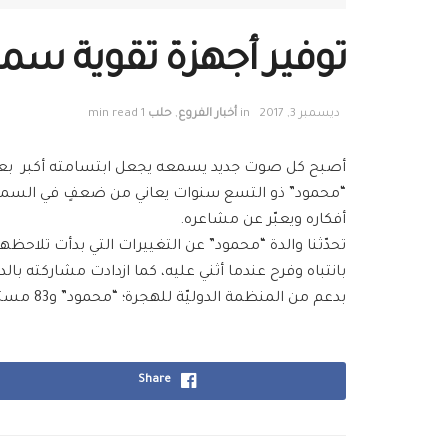
توفير أجهزة تقوية س
ديسمبر 3, 2017
in
أخبار الفروع
,
حلب
1 min read
أصبح كل صوت جديد يسمعه يجعل ابتسامته أكبر بعد
“محمود” ذو التسع سنوات يعاني من ضعفٍ في السمع منذ
أفكاره ويعبّر عن مشاعره.
تحدّثنا والدة “محمود” عن التغييرات التي بدأت تلا
بانتباه وفرح عندما أثني عليه، كما ازدادت مشاركته با
بدعم من
المنظمة الدوليّة للهجرة؛ “
محمود” و83 مستفيداً أخراً قُدّمت لهم أجهزة تقوية السمع بعد زيارتهم للعيادات الأذنيّة في مشفى
Share