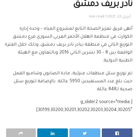
نادر بريف دمشق
أبريل 22, 2021
1 min read
أنهى فريق تعزيز الصحة التابع لمشروع المياه – وحدة إدارة
الكوارث في منظمة الهلال الأحمر العربي السوري فرع دمشق
التوزيع الثاني في منطقة بيادر نادر بريف دمشق، وذلك خلال الفترة
الواقعة بين 8 – 30 تشرين الثاني 2016 وبالتعاون مع الهيئة
الطبية الدولية.
تم توزيع سلل منظفات منزلية، مادة الصابون وشامبو القمل
حيث بلغ عدد المستفيدين 5950 عائلة. بالإضافة لتوزيع سلل
صحية لـ848 عائلة.
[g_slider2 source=”media:
30199,30200,30201,30202,30203,30204,30205″]