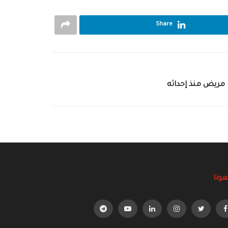
Share
عونا