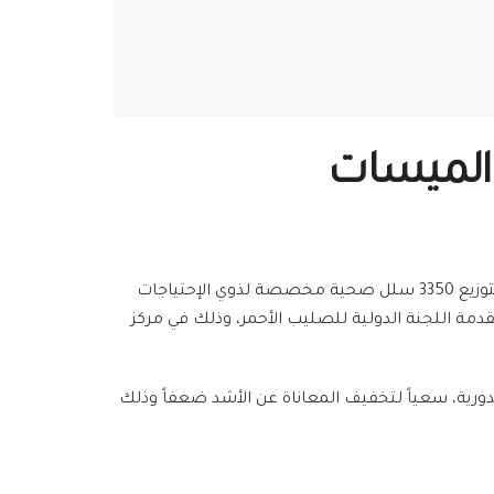
 الميسات
قام الهلال الأحمر العربي السوري فرع دمشق (وحدة إدارة الكوارث – قسم الإغاثة) خلال النصف الأول من شهر نيسان 2017، بتوزيع 3350 سلل صحية مخصصة لذوي الإحتياجات
لأطفال، و 2500 لكبار السن) تقدمة الصليب الأحمر الألماني، بالإضافة لـ 350 سلة صحة تقدمة اللجنة الدولية للصليب الأحمر، وذلك في مركز
دورية، سعياً لتخفيف المعاناة عن الأشد ضعفاً وذلك