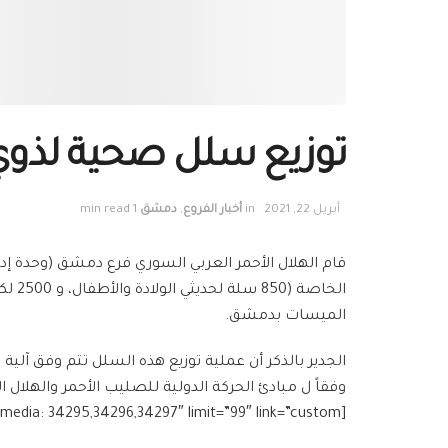
توزيع سلل صحية لذوي 
أبريل 22, 2021
in
أخبار الفروع
,
دمشق
1 min read
الميسات بدمشق.
الجدير بالذكر أن عملية توزيع هذه السلل تتم وفق آلي
وفقاً ل مبادئ الحركة الدولية للصليب الأحمر والهلال ال
[g_slider2 source=”media: 34295,34296,34297″ limit=”99″ link=”custom”]