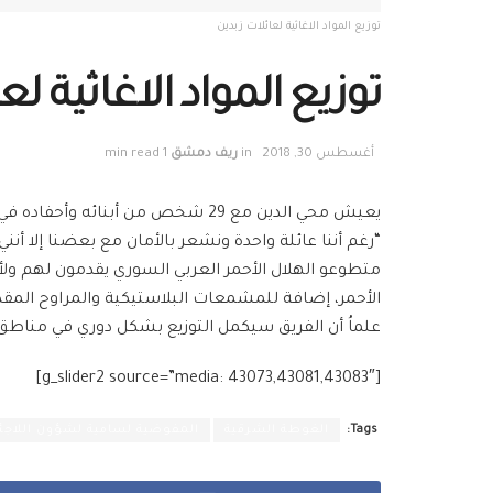
توزيع المواد الاغاثية لعائلات زبدين
توزيع المواد الاغاثية لع
أغسطس 30, 2018
in
ريف دمشق
1 min read
يعيش محي الدين مع 29 شخص من أبنائه وأحفاده في بيت واحد في زبدين، بعد أن تركو منازلهم بحتيتة الجرش ليجدوا منزلا آمناً يلم شملهم.
“رغم أننا عائلة واحدة ونشعر بالأمان مع بعضنا إلا أنن
الأحمر، إضافة للمشمعات البلاستيكية والمراوح المق
علماُ أن الفريق سيكمل التوزيع بشكل دوري في مناطق
[g_slider2 source=”media: 43073,43081,43083″]
Tags:
الغوطة الشرقية
المفوضية لسامية لشؤون اللاجئ