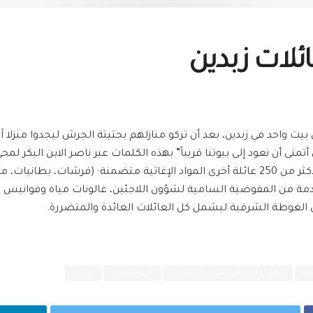
ائلات زبدين
ي أتمنى أن نعود إلى بيوتنا قريباً” بهذه الكلمات عبر ناصر الابن البكر
متطوعو الهلال الأحمر العربي السوري يقدمون لهم ولأكثر من 250 عائلة أخرى المواد الإغاث
دمة من المفوضية السامية لشؤون اللاجئين، غالونات مياه وفوانيس 
 الغوطة الشرقية ليشمل كل العائلات العائدة والمتضررة.
ين
الهلال الأحمر العربي السوري
اليونيسيف
زبدين