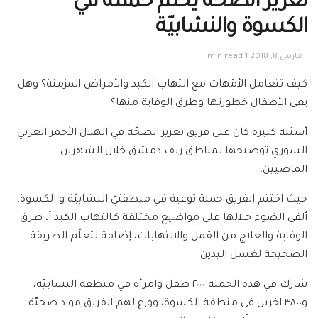
تعزيز الصحّة يختم حملته في
الكسوة والنشابيّة
مارس 8, 2018
1 min read
كيف تتعامل الأمّهات مع التهاب الكبد والأمراض المزمنة؟ وهل
يعي الأطفال خطورتها وطرق الوقاية منها؟
أسئلة كثيرة كان على فريق تعزيز الصحّة في الهلال الأحمر العربي
السوري توضيحها بمناطق ريف دمشق خلال الشهرين
الماضيين.
حيث اختتم الفريق حملة توعية في منطقتيّ النشابيّة و الكسوة،
ألقى الضوء خلالها على مواضيع مختلفة كـالتهاب الكبد آ، طرق
الوقاية والعلاج من القمل والالتهابات، إضافة لتعلّم الطريقة
الصحيحة لغسل اليدين.
شارك في هذه الحملة ٢٠٠٠ طفل وامرأة في منطقة النشابيّة،
و٣٨٠٠ اخرين في منطقة الكسوة، ووزع لهم الفريق مواد صحيّة