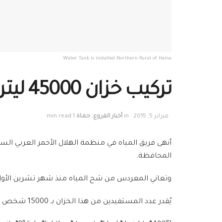
Water Tank is installed Northern Rural of Hama
تركيب خزان 45000 ليتر في منطقة معردس
فبراير 5, 2015
in
أخبار الفروع
,
حماة
1 min read
المحافظة.
وتعاني المعردس من شح المياه منذ شهر تشرين الأول 2014 ، وذلك نتيجة لتوقف المحطة الرئيسية المغذية لها عن العمل في منطقة الحج
يُقدر عدد المستفيدين من هذا الخزان بـ 15000 شخص ويستأنف فريق المياه في الوقت الحالي تركيب خزان آخر لتلبية احتياجات هذه المنطقة.