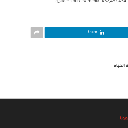
[g_slider source=”media: 1406,1407,1408,1409″ limit=”8″ link=”lightbox” target=”blank” height=”400″][g_s
Share
المياه
عونا