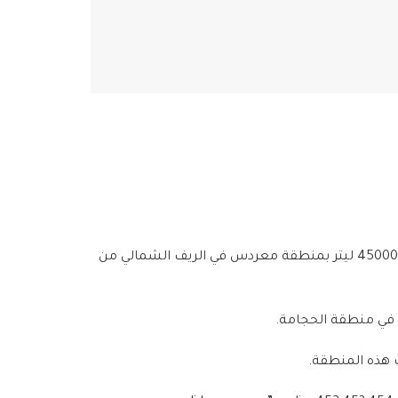
أنهى فريق المياه في منظمة الهلال الأحمر العربي السوري – فرع حماة وبالتعاون مع مؤسسة المياه تركيب خزان مياه سعة 45000 ليتر بمنطقة معردس في الريف الشمالي من