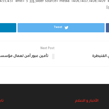
lider source=”media: 452,453,454,455,451″ limit=”5″
Tweet
Next Post
 القنيطرة
تأمين عبور آمن لعمال مؤسسة 
الأخبار و الاعلام
تاب