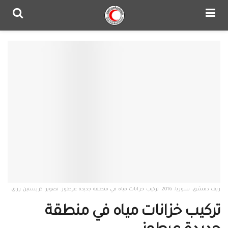
ريف دمشق، سوريا، 2016. تركيب خزانات مياه في منطقة جديدة عرطوز. تصوير: كريستين رزق
تركيب خزانات مياه في منطقة