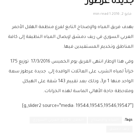
جديدة عرطوز‎
مايو 2, 2016
1 min read
يهدف فريق ‏المياه والإصحاح‬ التابع لفرع منظمة ‏الهلال الأحمر
العربي السوري‬ في ‏ريف دمشق‬ لإيصال المياه النظيفة إلى كافة
المناطق وتخديم المستفيدين فيها.
وفي هذا الإطار انتهى الفريق يوم الخميس 17/3/2016 توزيع 175
خزاناً لمياه الشرب على العائلات الوافدة إلى ‫ جديدة عرطوز‬ سعة
الواحد منها 1 م3، وذلك بعد تقييم 143 شقة على الهيكل
وملاحظة حاجة الأهالي الماسة لهذه الخزانات.
[g_slider2 source=”media: 19544,19545,19546,19547″]
Tags:
المياه والإصحاح
الهلال الأحمر العربي السوري
ريف دمشق