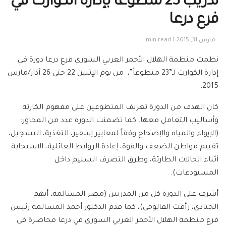
تدريب 23 متطوعاً بإدارة الكوارث في
فرع درعا
مارس 31, 2015
1 min read
نظمت منظمة الهلال الأحمر العربي السوري فرع درعا دورة في
إدارة الكوارث لـ”23 متطوعاً”، من يوم الإثنين 22 حتى 26 آذار/مارس
2015.
كان الهدف من الدورة تعريف المتطوعين على مفهوم الكارثة
وأساليب التعامل معها، كما تضمنت الدورة عدد من المحاور:
(الإيواء والمياه والإصحاح وفقاً لمعايير إسفير، التغذية، التسجيل،
تقييم مواطن الضعف والقوة، إعادة الروابط العائلية، الاستجابة
أثناء الحالات الطارئة، وطرق التصرف السليم داخل
المستودعات).
أشرف على الدورة كل من المدربين (مضر المسالمة، أيهم
الجنادي، رأفت الفالوجي)، كما قدم الدكتور أحمد المسالمة رئيس
فرع منظمة الهلال الأحمر العربي السوري في درعا محاضرة في