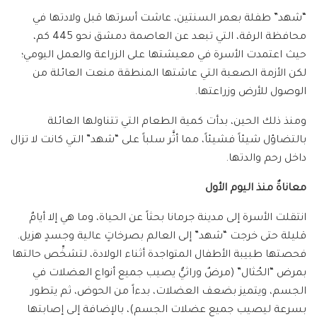
“شهد” طفلة بعمر السنتين، عاشت أسرتها قبل ولادتها في
محافظة الرقة، التي تبعد عن العاصمة دمشق نحو 445 كم،
حيث اعتمدت الأسرة في معيشتها على الزراعة والعمل اليومي؛
لكن الأزمة الصعبة التي عاشتها المنطقة منعت العائلة من
الوصول للأرض وزراعتها.
ومنذ ذلك الحين، بدأت كمية الطعام التي تتناولها العائلة
بالتضاؤل شيئاً فشيئاً، مما أثَّر سلباً على “شهد” التي كانت لا تزال
داخل رحم والدتها.
معاناةٌ منذ اليوم الأول
انتقلت الأسرة إلى مدينة جرمانا بحثاً عن الحياة، وما هي إلا أيامٌ
قليلة حتى خرجت “شهد” إلى العالم بصرخاتٍ عالية وجسدٍ هزيل.
فحصتها طبيبة الأطفال المتواجدة أثناء الولادة، لتشخِّص حالتها
بمرض “الحُثال” (مرضٌ وراثيٌّ يصيب جميع أنواع العضلات في
الجسم، ويتميز بضعف العضلات، بدءاً من الحوض، ثم يتطور
بسرعة ليصيب جميع عضلات الجسم)، بالإضافة إلى إصابتها