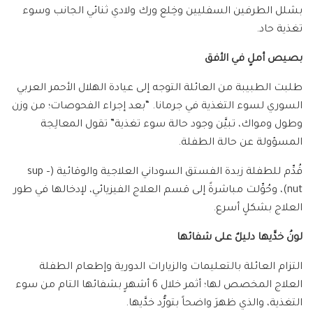
بشلل الطرفين السفليين وخِلع ورك ولادي ثنائي الجانب وسوء
تغذية حاد.
بصيص أملٍ في الأفق
طلبت الطبيبة من العائلة التوجه إلى عيادة الهلال الأحمر العربي
السوري لسوء التغذية في جرمانا. “بعد إجراء الفحوصات؛ من وزن
وطول ومواك، تبيَّن وجود حالة سوء تغذية” تقول المعالِجة
المسؤولة عن حالة الطفلة.
قُدِّم للطفلة زبدة الفستق السوداني العلاجية والوقائية (sup –
nut)، وحُوِّلت مباشرةً إلى قسم العلاج الفيزيائي، لإدخالها في طور
العلاج بشكلٍ أسرع.
لونُ خدَّيها دليلٌ على شفائها
التزام العائلة بالتعليمات والزيارات الدورية وإطعام الطفلة
العلاج المخصص لها؛ أثمر خلال 6 أشهرٍ بشفائها التام من سوء
التغذية، والذي ظهرَ واضحاً بتورُّد خدَّيها.