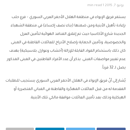
يونيو 7, 2015
1 min read
يستمر فريق الإيواء في منظمة الهلال الأحمر العربي السوري – فرع حلب
بإعادة تأهيل الأبنية ومن ضمنها (بناء نصف إكساء) في منطقة الشهباء
الجديدة شارع الأكاسيا حيث تم إغلاق المنافذ الهوائية لتأمين العزل
والخصوصية، وتأمين الحماية بإصلاح الأدراج للعائلات القاطنة في المبنى.
كان ذلك باستخدام المواد القابلة للإزالة (أخشاب وعوازل بلاسيكية) بهدف
عدم تغيير مواصفات المبنى. يذكر أن عدد الأفراد القاطنين في المبنى المذكور
يصل لـ 32 فرداً.
يُشار إلى أنّ فريق الإيواء في الهلال الأحمر العربي السوري يستجيب للطلبات
المقدمة له من قبل العائلات المهجّرة والقاطنة في المباني المتضررة أو
الهيكلية وذلك بعد تأمين العائلات موافقة مالكي تلك الأبنية.