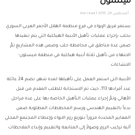
ميسلون
أغسطس 24, 2015
1 min read
يستمر فريق
الإيواء‬
في فرع منظمة
الهلال الأحمر‬
العربي السوري
بحلب بإجراء عمليات تأهيل الأبنية الهيكلية التي يتم تنفيذها
ضمن عدة مناطق في محافظة
حلب ‬
وضمن هذه المشاريع تمَّ
الانتهاء من تأهيل ثلاثة أبنية هيكلية في منطقة
ميسلون‬
-
الانشاءات.
الأبنية التي استمر العمل على تأهيلها لمدة شهر، تضم 24 عائلة
عدد أفرادها 113، حيث تم الاستجابة للطلب المقدم من قبل
الأهالي وتمَّ إجراء عمليات التأهيل الخاصة بها على عدة مراحل
بدءاً بالتقييم الهندسي ورسم المخططات المطلوبة ضمن
المعايير ا
لمحددة مروراً بتوزيع رزم الايواء وإعطاء المجتمع المحلي
آلية تركيب الرزم وصولاً إلى المتابعة والتقييم وإبداء الملاحظات