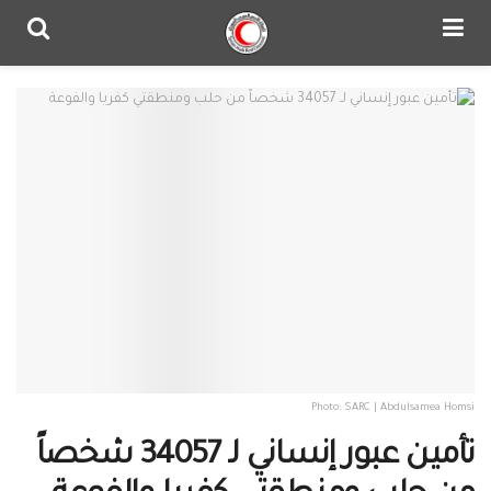
Photo: SARC | Abdulsamea Homsi
تأمين عبور إنساني لـ 34057 شخصاً