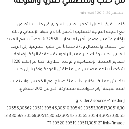
من حلب ومنطقتي كفريا والفوعة
ديسمبر 29, 2016
1 min read
قامت فرق الهلال الأحمر العربي السوري في حلب بالتعاون
مع اللجنة الدولية للصليب الأحمر بأداء واجبها الإنساني وذلك
بإخلاء وتأمين وصول آمن لما يقارب 32556 شخصاً بينهم العديد
من النساء والأطفال و273 مصاباً من حلب الشرقية إلى الريف
الغربي بحلب وذلك عبر معبر الراموسة – عقدة الرقة، إضافة
لتقديم الخدمة الإسعافية والولادة الطارئة، كما تم إخلاء 1228
شخصاً بينهم مصابين من منطقتي الفوعة وكفريا إلى حلب.
يذكر بأن عملية الاخلاء بدأت منذ صباح يوم الخميس واستمرت
لمدة سبعة أيام متواصلة بمشاركة أكثر من 200 متطوع.
[g_slider2 source=”media:
30555,30562,30513,30545,30510,30549,30553,30517,30516,30
518,30569,30568,30514,30532,30542,30565,30544,30530,3055
1,30520,30519,30511,30512″ link=”image”]