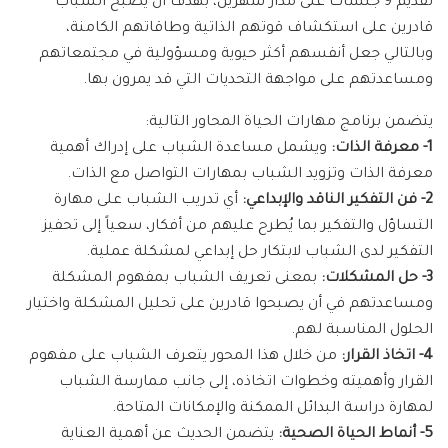
تقديم 9 جلسات على مدار شهرين، بهدف أن يصبح الشباب
قادرين على استكشاف قوتهم الذاتية وطاقاتهم الكامنة،
وبالتالي جعل أنفسهم أكثر حيوية ومسؤولية في مجتمعاتهم
ومساعدتهم على مواجهة التحديات التي قد يمرون بها.
يتضمن برنامج مهارات الحياة المحاور التالية:
1- معرفة الذات:
ويشمل مساعدة الشباب على إدراك أهمية
معرفة الذات وتزويد الشباب بمهارات التواصل مع الذات.
2- فن التفكير الناقد والإبداعي:
أي تدريب الشباب على مهارة
التساؤل والتفكير بما يُطرح عليهم من أفكار، سعياً إلى تحفيز
التفكير لدى الشباب لابتكار حل إبداعي لمشكلة عملية.
3- حل المشكلات:
بمعنى تعريف الشباب بمفهوم المشكلة
ومساعدتهم في أن يصبحوا قادرين على تحليل المشكلة واختيار
الحلول المناسبة لهم.
4- اتخاذ القرار:
من خلال هذا المحور يتعرف الشباب على مفهوم
القرار وأهميته وخطوات اتخاذه، إلى جانب ممارسة الشباب
لمهارة دراسة البدائل الممكنة والإمكانات المتاحة.
5- أنماط الحياة الصحية:
يتضمن الحديث عن أهمية العناية