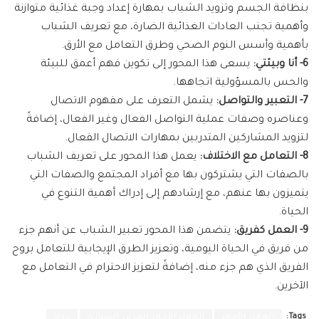
بنظافة الجسم وتزويد الشباب بمهارة إعداد وجبة غذائية متوازنة
وأهمية تجنب العادات الغذائية الضارة، مع تعريف الشباب
بأهمية وأسس النوم الصحي وطرق التعامل مع الأرق.
6- أنا وبيئتي:
يسعى هذا المحور إلى تكوين فهم أعمق للبيئة
والحس بالمسؤولية اتجاهها.
7- التعبير والتواصل:
يشمل التعرف على مفهوم الاتصال
وعناصره وصفات عملية التواصل الفعال وغير الفعال، إضافةً
لتزويد المشاركين المتدربين بمهارات الاتصال الفعال.
8- التعامل مع الاختلاف:
يعمل هذا المحور على تعريف الشباب
بالصفات التي يشتركون بها مع أفراد المجتمع والصفات التي
يتميزون بها عنهم، مع إرشادهم إلى إدراك أهمية التنوع في
الحياة.
9- العمل كفريق:
يتضمن هذا المحور تعبير الشباب عن أنهم جزء
من فريق في الحياة اليومية، وتعزيز الطرق الإيجابية للتعامل بروح
الفريق الذي هم جزء منه، إضافةً لتعزيز الاحترام في التعامل مع
الآخرين.
Tags:
الهلال الأحمر
الهلال الأحمر العربي السوري
درعا