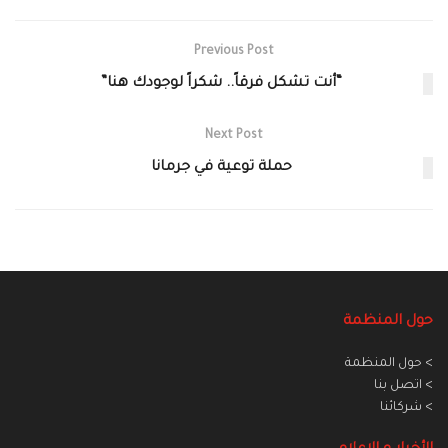
Previous Post
“أنت تشكل فرقاً.. شكراً لوجودك هنا”
Next Post
حملة توعية في جرمانا
حول المنظمة
> حول المنظمة
> اتصل بنا
> شركائنا