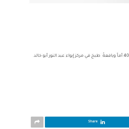
قام فريق الدعم النفسي الإجتماعي التابع للهلال الأحمر العربي السوري فرع القنيطرة بنشاط حمل عنوان “بالمحبة طبخنا”، لـ40 أماً ويافعةً طبخ في مركز إيواء عبد النور أبو خالد
Share