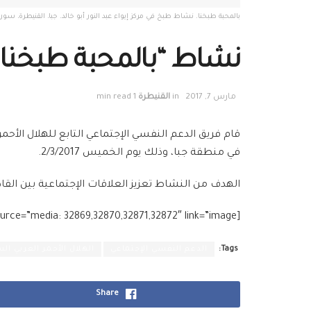
بالمحبة طبخنا. نشاط طبخ في مركز إيواء عبد النور أبو خالد. جبا، القنيطرة، سوريا. آذ
نشاط “بالمحبة طبخنا”
مارس 7, 2017
in
القنيطرة
1 min read
في منطقة جبا، وذلك يوم الخميس 2/3/2017.
الهدف من النشاط تعزيز العلاقات الإجتماعية بين القاط
[g_slider2 source=”media: 32869,32870,32871,32872″ link=”image”]
Tags:
الدعم النفسي الإجتماعي
الهلال الأحمر العربي ال
Share