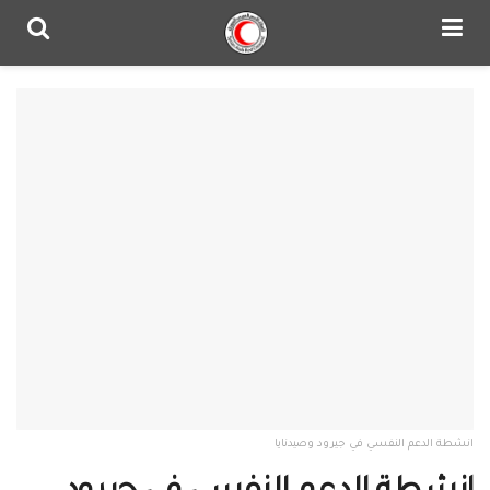
انشطة الدعم النفسي في جيرود وصيدنايا