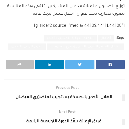
توزيع الصابون والمناشف على المشاركين لتنتهي هذه المناسبة
بصورة تذكارية تحت عنوان: اجعل غسل يديك عادة
[g_slider2 source=”media: 44109,44111,44108″]
Tags:
أطفال
اللجنة الدولية للصليب الأحمر
الهلال الأحمر العربي السوري فرع السويداء
تعزيز الوعي الصحي
Previous Post
الهلال الأحمر بالحسكة يستجيب لمتضرّري الفيضان
Next Post
فريق الإغاثة ينفّذ الدورة التوزيعية الرابعة