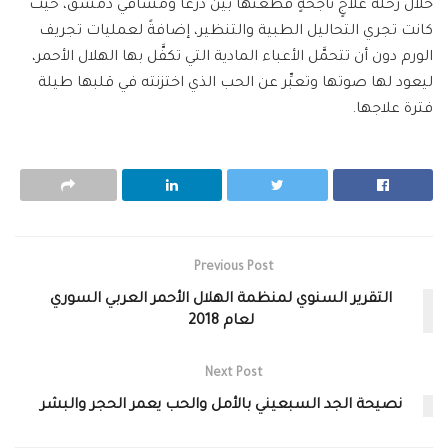
خلال رحلة علاجٍ ناجحةٍ قطعتها بين درعا ومشافي دمشق، حيث
كانت تجري التحاليل الطبية والتنظير، إضافةً لعمليات تجريف
الورم دون أن تتحمَّل الأعباء المادية التي تكفَّل بها الهلال الأحمر،
ليعود لها صوتها وتعبِّر عن الحب الذي اختزنته في قلبها طيلة
فترة علاجها.
Previous Post
التقرير السنوي لمنظمة الهلال الأحمر العربي السوري
لعام 2018
Next Post
نصيحة الجد السبعيني بالأمل والحب يعمر الحجر والبشر