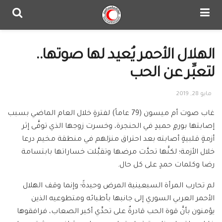
الهلال الأحمر يُعيد لها صوتها..
لتعبِّر عن الحب
مايو 28, 2019
غاب صوت أم ميسون (79 عاماً) لفترةٍ خلال العام الماضي بسبب
إصابتها بورمٍ حميدٍ في الحنجرة، وخسرت زوجها الذي توفَّى إثر
أزمةٍ قلبيةٍ أصابته بعد احتراق منزلهم في منطقة مخيم درعا
خلال الأزمة؛ لكنَّها تحدَّت مرضها وتقبَّلت خساراتها بابتسامة
رضا وكلمات حمدٍ على كل حال.
لم تحارب المرأة السبعينية المرض وحيدةً؛ وإنما وقف الهلال
الأحمر العربي السوري إلى جانبها بأطبائه ومتطوعيه الذين
يؤمنون بأنَّ قوة الحب قادرةٌ على تحدِّي أكبر الصعاب، فرافقوها