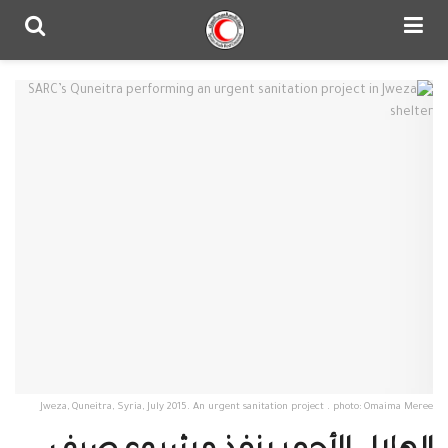
Jweza, Quneitra, Syria, July 2015. An urgent sanitation project . photo: Omaima Meree