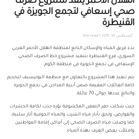
الهلال الأحمر ينفذ مشروع صرف
صحي إسعافي لتجمع الجويزة في
القنيطرة
أغسطس 10, 2015
1 min read
بدء فريق المياه والإسكان التابع لمنظمة الهلال الأحمر العربي
السوري، فرع القنيطرة بتنفيذ مشروع خط الصرف الصحي
الإسعافي في تجمع الجويزة في منطقة الكوم.
يتم تنفيذ هذا المشروع بالتعاون مع منظمة اليونيسيف لتخديم
كافة العائلات المقيمة ضمن أبنية المداجن في تجمع الجويزة
والبالغ عددها حوالي 70 عائلة.
حيث شكلت حفر التعفن المكشوفة بؤرة جذب لكافة الحشرات
والقوارض، ولحق بآبار مياه الشرب والمياه الجوفية آثار سلبية،
كما وصلت مياه الصرف الصحي إلى أماكن إقامة المواطنين
وامتلأت بعض الغرف بهذه المياه.